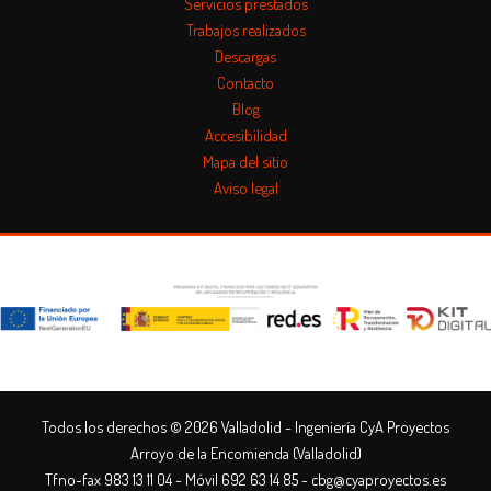
Servicios prestados
Trabajos realizados
Descargas
Contacto
Blog
Accesibilidad
Mapa del sitio
Aviso legal
Todos los derechos © 2026 Valladolid - Ingeniería CyA Proyectos
Arroyo de la Encomienda (Valladolid)
Tfno-fax 983 13 11 04
-
Móvil 692 63 14 85
-
cbg@cyaproyectos.es